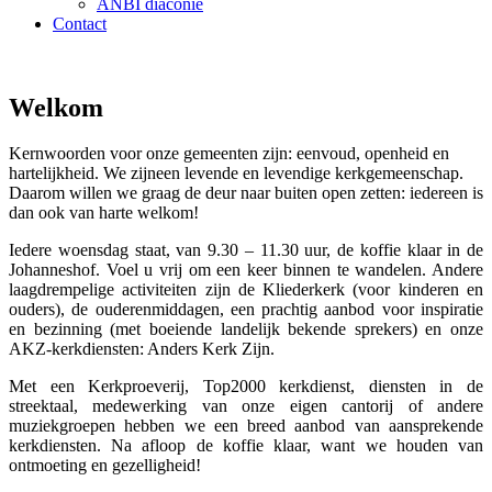
ANBI diaconie
Contact
PKN Lichtenvoorde
Welkom
Kernwoorden voor onze gemeenten zijn: eenvoud, openheid en
website protestantse
hartelijkheid. We zijneen levende en levendige kerkgemeenschap.
Daarom willen we graag de deur naar buiten open zetten: iedereen is
gemeente Lichtenvoorde
dan ook van harte welkom!
Iedere woensdag staat, van 9.30 – 11.30 uur, de koffie klaar in de
Johanneshof. Voel u vrij om een keer binnen te wandelen. Andere
laagdrempelige activiteiten zijn de Kliederkerk (voor kinderen en
ouders), de ouderenmiddagen, een prachtig aanbod voor inspiratie
en bezinning (met boeiende landelijk bekende sprekers) en onze
AKZ-kerkdiensten: Anders Kerk Zijn.
Met een Kerkproeverij, Top2000 kerkdienst, diensten in de
streektaal, medewerking van onze eigen cantorij of andere
muziekgroepen hebben we een breed aanbod van aansprekende
kerkdiensten. Na afloop de koffie klaar, want we houden van
ontmoeting en gezelligheid!