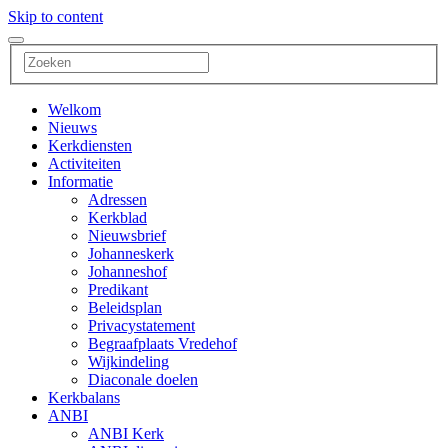
Skip to content
Search
for:
Welkom
Nieuws
Kerkdiensten
Activiteiten
Informatie
Adressen
Kerkblad
Nieuwsbrief
Johanneskerk
Johanneshof
Predikant
Beleidsplan
Privacystatement
Begraafplaats Vredehof
Wijkindeling
Diaconale doelen
Kerkbalans
ANBI
ANBI Kerk