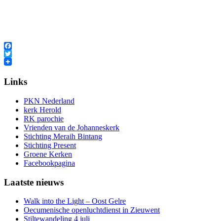
Facebook
Twitter
Links
PKN Nederland
kerk Herold
RK parochie
Vrienden van de Johanneskerk
Stichting Meraih Bintang
Stichting Present
Groene Kerken
Facebookpagina
Laatste nieuws
Walk into the Light – Oost Gelre
Oecumenische openluchtdienst in Zieuwent
Stiltewandeling 4 juli